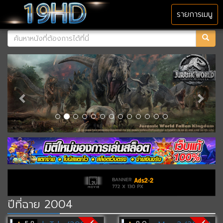
MENU
รายการเมนู
ปีที่ฉาย 2004