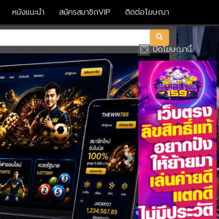
หนังแนะนำ
สมัครสมาชิกVIP
ติดต่อโฆษณา
ปิดโฆษณานี้