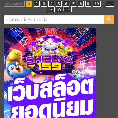
...
« ก่อนหน้า
1
2
3
4
5
6
7
8
9
10
11
29
ถัดไป »