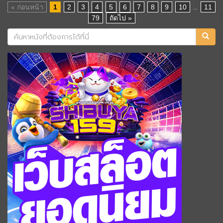
...
« ก่อนหน้า
1
2
3
4
5
6
7
8
9
10
11
79
ถัดไป »