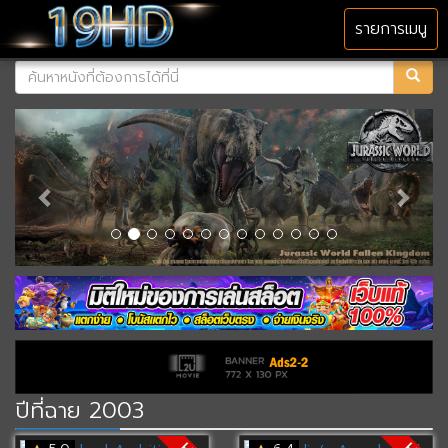
MENU
รายการเมนู
ปีที่ฉาย 2003