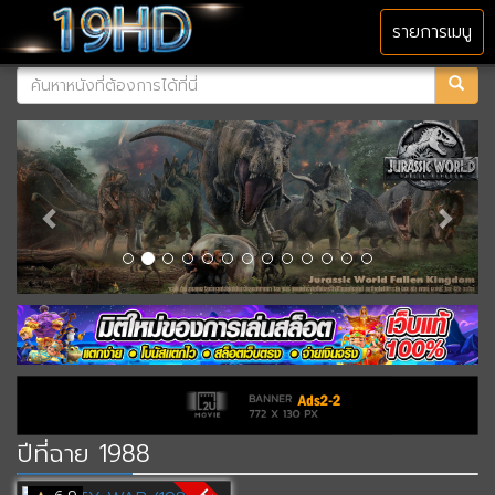
MENU
รายการเมนู
ปีที่ฉาย 1988